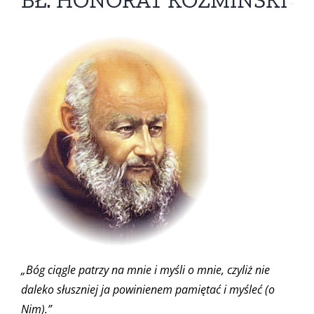
BŁ. HONORAT KOŹMIŃSKI
„Bóg ciągle patrzy na mnie i myśli o mnie, czyliż nie
daleko słuszniej ja powinienem pamiętać i myśleć (o
Nim).”